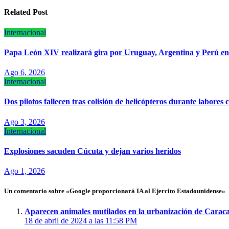
entradas
Related Post
Internacional
Papa León XIV realizará gira por Uruguay, Argentina y Perú e
Ago 6, 2026
Internacional
Dos pilotos fallecen tras colisión de helicópteros durante labores 
Ago 3, 2026
Internacional
Explosiones sacuden Cúcuta y dejan varios heridos
Ago 1, 2026
Un comentario sobre «Google proporcionará IA al Ejercito Estadounidense»
Aparecen animales mutilados en la urbanización de Carac
18 de abril de 2024 a las 11:58 PM