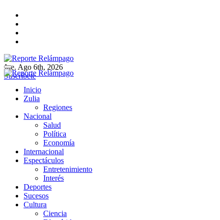
Ir
al
contenido
Jue. Ago 6th, 2026
Reporte Relámpago
Claridad y rigor en cada noticia
Suscríbete
Reporte Relámpago
Claridad y rigor en cada noticia
Inicio
Zulia
Regiones
Nacional
Salud
Política
Economía
Internacional
Espectáculos
Entretenimiento
Interés
Deportes
Sucesos
Cultura
Ciencia