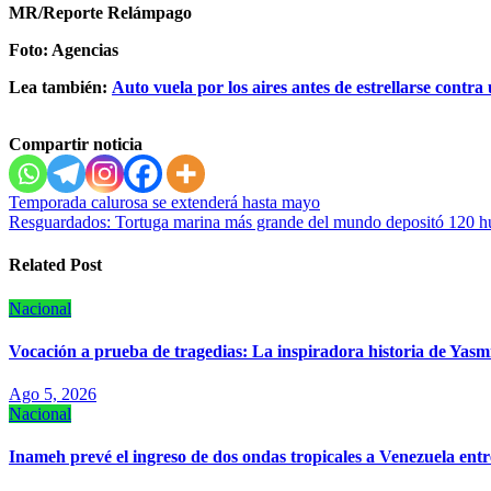
MR/Reporte Relámpago
Foto: Agencias
Lea también:
Auto vuela por los aires antes de estrellarse contra
Compartir noticia
Navegación
Temporada calurosa se extenderá hasta mayo
Resguardados: Tortuga marina más grande del mundo depositó 120 hu
de
entradas
Related Post
Nacional
Vocación a prueba de tragedias: La inspiradora historia de Yasmín
Ago 5, 2026
Nacional
Inameh prevé el ingreso de dos ondas tropicales a Venezuela entre