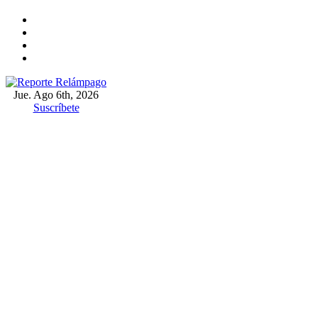
Ir
al
contenido
Jue. Ago 6th, 2026
Reporte Relámpago
Claridad y rigor en cada noticia
Suscríbete