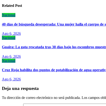
entradas
Related Post
Nacional
40 días de búsqueda desesperada: Una mujer halla el cuerpo de 
Ago 6, 2026
Nacional
Guaira: La gata rescatada tras 38 días bajo los escombros muest
Ago 6, 2026
Nacional
Cruz Roja habilita dos puntos de potabilización de agua operativ
Ago 6, 2026
Deja una respuesta
Tu dirección de correo electrónico no será publicada.
Los campos obli