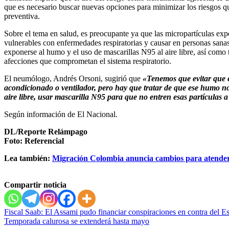
que es necesario buscar nuevas opciones para minimizar los riesgos q
preventiva.
Sobre el tema en salud, es preocupante ya que las micropartículas exp
vulnerables con enfermedades respiratorias y causar en personas sanas ir
exponerse al humo y el uso de mascarillas N95 al aire libre, así como
afecciones que comprometan el sistema respiratorio.
El neumólogo, Andrés Orsoni, sugirió que
«Tenemos que evitar que e
acondicionado o ventilador, pero hay que tratar de que ese humo no e
aire libre, usar mascarilla N95 para que no entren esas partículas a 
Según información de El Nacional.
DL/Reporte Relámpago
Foto: Referencial
Lea también:
Migración Colombia anuncia cambios para atender
Compartir noticia
Navegación
Fiscal Saab: El Assami pudo financiar conspiraciones en contra del E
Temporada calurosa se extenderá hasta mayo
de