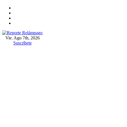
Ir
al
contenido
Vie. Ago 7th, 2026
Reporte Relámpago
Claridad y rigor en cada noticia
Suscríbete