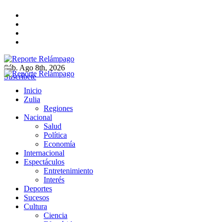
Ir
al
contenido
Sáb. Ago 8th, 2026
Reporte Relámpago
Claridad y rigor en cada noticia
Suscríbete
Reporte Relámpago
Claridad y rigor en cada noticia
Inicio
Zulia
Regiones
Nacional
Salud
Política
Economía
Internacional
Espectáculos
Entretenimiento
Interés
Deportes
Sucesos
Cultura
Ciencia