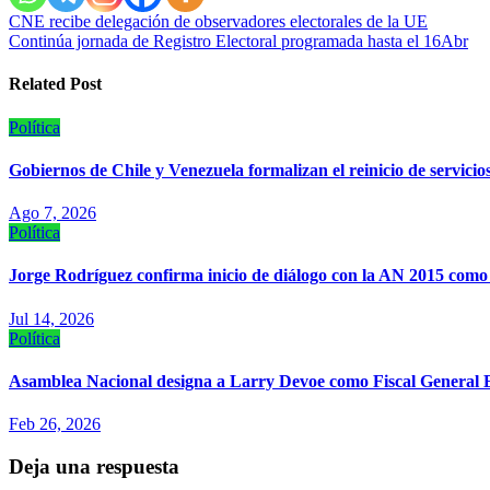
Navegación
CNE recibe delegación de observadores electorales de la UE
Continúa jornada de Registro Electoral programada hasta el 16Abr
de
entradas
Related Post
Política
Gobiernos de Chile y Venezuela formalizan el reinicio de servicio
Ago 7, 2026
Política
Jorge Rodríguez confirma inicio de diálogo con la AN 2015 como 
Jul 14, 2026
Política
Asamblea Nacional designa a Larry Devoe como Fiscal General 
Feb 26, 2026
Deja una respuesta