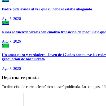
Padre pide ayuda al ver que su bebé se estaba ahogando
Ago 7, 2026
Viral
Niñas se vuelven virales con emotiva transición de maquillaje que
Ago 7, 2026
Viral
Un amor puro y verdadero: Joven de 17 años conmueve las redes 
graduación de bachillerato
Ago 7, 2026
Deja una respuesta
Tu dirección de correo electrónico no será publicada.
Los campos obli