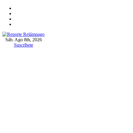
Ir
al
contenido
Sáb. Ago 8th, 2026
Reporte Relámpago
Claridad y rigor en cada noticia
Suscríbete