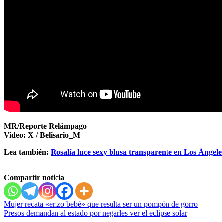
MR/Reporte Relámpago
Video: X / Belisario_M
Lea también:
Rosalía luce sexy blusa transparente en Los Ángele
Compartir noticia
Navegación
Mujer recata «erizo bebé» que resulta ser un pompón de gorro
Presos demandan al estado por negarles ver el eclipse solar
de