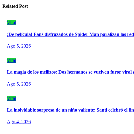
entradas
Related Post
Viral
¡De película! Fans disfrazados de Spider-Man paralizan las red
Ago 5, 2026
Viral
La magia de los mellizos: Dos hermanos se vuelven furor viral
Ago 5, 2026
Viral
La inolvidable sorpresa de un niño valiente: Santi celebró el f
Ago 4, 2026