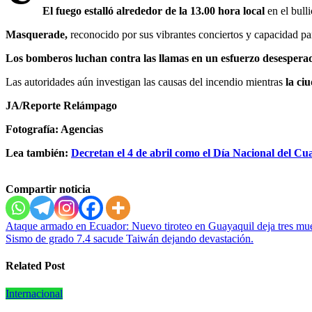
El fuego estalló alrededor de la 13.00 hora local
en el bulli
Masquerade,
reconocido por sus vibrantes conciertos y capacidad pa
Los bomberos luchan contra las llamas en un esfuerzo desesperad
Las autoridades aún investigan las causas del incendio mientras
la ciu
JA/Reporte Relámpago
Fotografía: Agencias
Lea también:
Decretan el 4 de abril como el Día Nacional del Cu
Compartir noticia
Navegación
Ataque armado en Ecuador: Nuevo tiroteo en Guayaquil deja tres muer
Sismo de grado 7.4 sacude Taiwán dejando devastación.
de
entradas
Related Post
Internacional