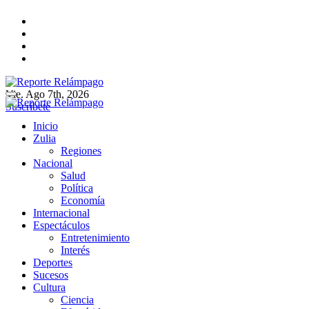
Ir
al
contenido
Vie. Ago 7th, 2026
Reporte Relámpago
Claridad y rigor en cada noticia
Suscríbete
Reporte Relámpago
Claridad y rigor en cada noticia
Inicio
Zulia
Regiones
Nacional
Salud
Política
Economía
Internacional
Espectáculos
Entretenimiento
Interés
Deportes
Sucesos
Cultura
Ciencia