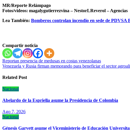
MR/Reporte Relámpago
Fotos/videos: magalygutierrezvina – NestorLReverol – Agencias
Lea También:
Bomberos controlan incendio en sede de PDVSA
Compartir noticia
Navegación
Reportan presencia de medusas en costas venezolanas
Venezuela y Rusia firman memorando para beneficiar el sector agroal
de
entradas
Related Post
Nacional
Abelardo de la Espriella asume la Presidencia de Colombia
Ago 7, 2026
Nacional
Génesis Garvett asume el Viceministerio de Educación Universitar