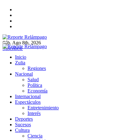
Ir
al
contenido
Sáb. Ago 8th, 2026
Reporte Relámpago
Claridad y rigor en cada noticia
Suscríbete
Reporte Relámpago
Claridad y rigor en cada noticia
Inicio
Zulia
Regiones
Nacional
Salud
Política
Economía
Internacional
Espectáculos
Entretenimiento
Interés
Deportes
Sucesos
Cultura
Ciencia