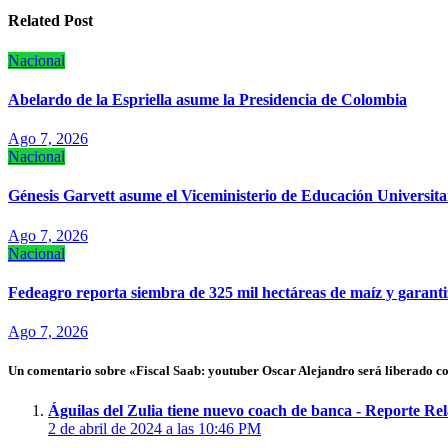
entradas
Related Post
Nacional
Abelardo de la Espriella asume la Presidencia de Colombia
Ago 7, 2026
Nacional
Génesis Garvett asume el Viceministerio de Educación Universitar
Ago 7, 2026
Nacional
Fedeagro reporta siembra de 325 mil hectáreas de maíz y garanti
Ago 7, 2026
Un comentario sobre «Fiscal Saab: youtuber Oscar Alejandro será liberado c
Águilas del Zulia tiene nuevo coach de banca - Reporte R
2 de abril de 2024 a las 10:46 PM