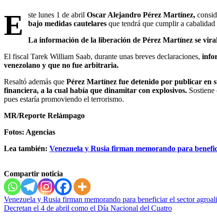
E
ste lunes 1 de abril
Oscar Alejandro Pérez Martínez,
consi
bajo medidas cautelares
que tendrá que cumplir a cabalidad 
La información de la liberación de Pérez Martínez se virali
El fiscal Tarek William Saab, durante unas breves declaraciones,
infor
venezolano y que no fue arbitraria.
Resaltó además que
Pérez Martínez fue detenido por publicar en sus
financiera, a la cual había que dinamitar con explosivos.
Sostiene 
pues estaría promoviendo el terrorismo.
MR/Reporte Relámpago
Fotos: Agencias
Lea también:
Venezuela y Rusia firman memorando para benefici
Compartir noticia
Navegación
Venezuela y Rusia firman memorando para beneficiar el sector agroal
Decretan el 4 de abril como el Día Nacional del Cuatro
de