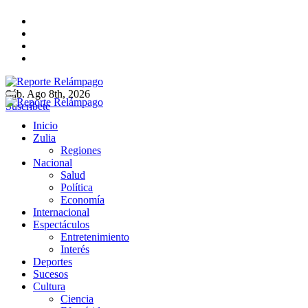
Ir
al
contenido
Sáb. Ago 8th, 2026
Reporte Relámpago
Claridad y rigor en cada noticia
Suscríbete
Reporte Relámpago
Claridad y rigor en cada noticia
Inicio
Zulia
Regiones
Nacional
Salud
Política
Economía
Internacional
Espectáculos
Entretenimiento
Interés
Deportes
Sucesos
Cultura
Ciencia