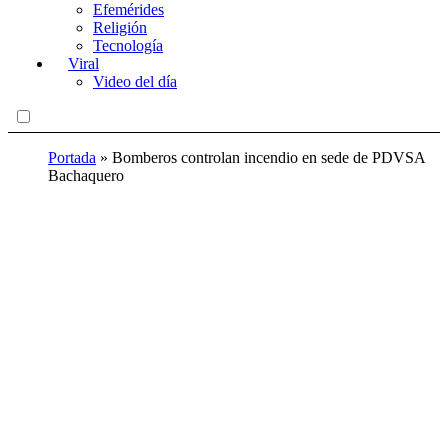
Efemérides
Religión
Tecnología
Viral
Video del día
Portada
»
Bomberos controlan incendio en sede de PDVSA
Bachaquero