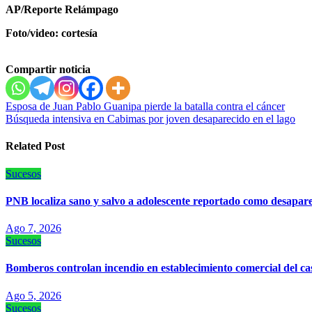
AP/Reporte Relámpago
Foto/video: cortesía
Compartir noticia
Navegación
Esposa de Juan Pablo Guanipa pierde la batalla contra el cáncer
Búsqueda intensiva en Cabimas por joven desaparecido en el lago
de
entradas
Related Post
Sucesos
PNB localiza sano y salvo a adolescente reportado como desapare
Ago 7, 2026
Sucesos
Bomberos controlan incendio en establecimiento comercial del c
Ago 5, 2026
Sucesos