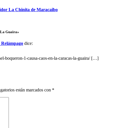
buidor La Chinita de Maracaibo
s-La Guaira»
te Relámpago
dice:
el-boqueron-1-causa-caos-en-la-caracas-la-guaira/ […]
gatorios están marcados con
*