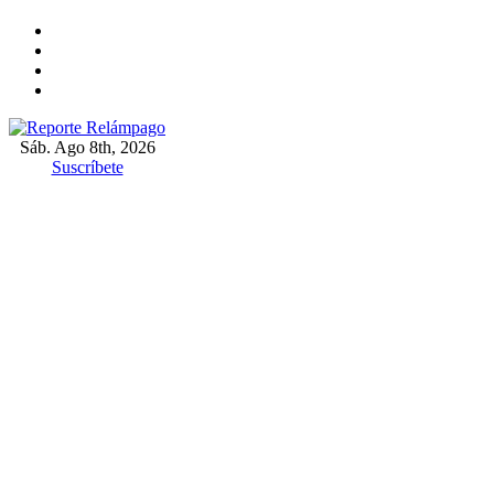
Ir
al
contenido
Sáb. Ago 8th, 2026
Reporte Relámpago
Claridad y rigor en cada noticia
Suscríbete