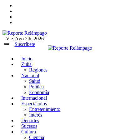
Ir
al
contenido
Vie. Ago 7th, 2026
Reporte Relámpago
Claridad y rigor en cada noticia
Suscríbete
Inicio
Reporte Relámpago
Claridad y rigor en cada
Zulia
noticia
Regiones
Nacional
Salud
Política
Economía
Internacional
Espectáculos
Entretenimiento
Interés
Deportes
Sucesos
Cultura
Ciencia