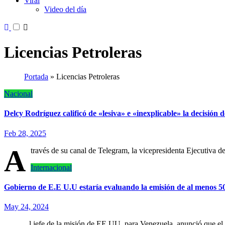
Viral
Video del día
Licencias Petroleras
Portada
»
Licencias Petroleras
Nacional
Delcy Rodríguez calificó de «lesiva» e «inexplicable» la decisión
Feb 28, 2025
A
través de su canal de Telegram, la vicepresidenta Ejecutiva
Internacional
Gobierno de E.E U.U estaría evaluando la emisión de al menos 50
May 24, 2024
l jefe de la misión de EE.UU. para Venezuela, anunció que el