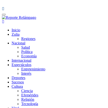
Reporte Relámpago
Claridad y rigor en cada noticia
Inicio
Zulia
Regiones
Nacional
Salud
Política
Economía
Internacional
Espectáculos
Entretenimiento
Interés
Deportes
Sucesos
Cultura
Ciencia
Efemérides
Religión
Tecnología