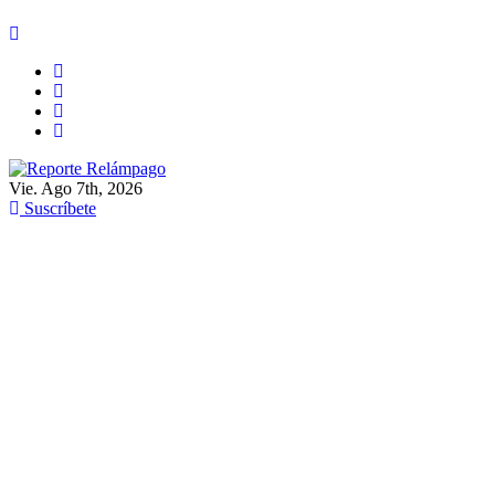
Ir
al
contenido
Vie. Ago 7th, 2026
Reporte Relámpago
Claridad y rigor en cada noticia
Suscríbete