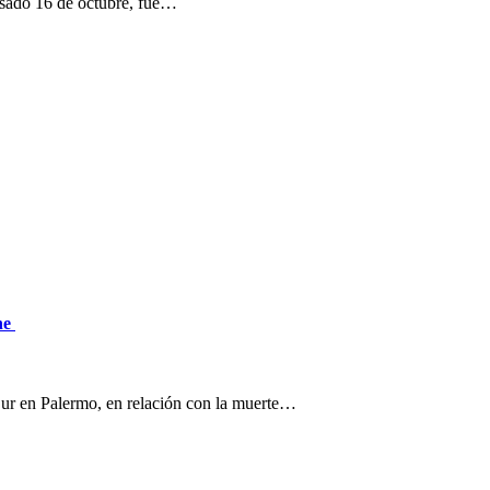
pasado 16 de octubre, fue…
yne
aSur en Palermo, en relación con la muerte…