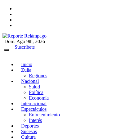
Ir
al
contenido
Dom. Ago 9th, 2026
Reporte Relámpago
Claridad y rigor en cada noticia
Suscríbete
Inicio
Zulia
Regiones
Nacional
Salud
Política
Economía
Internacional
Espectáculos
Entretenimiento
Interés
Deportes
Sucesos
Cultura