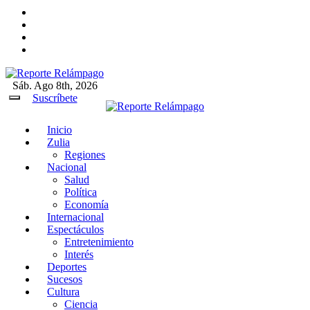
Ir
al
contenido
Sáb. Ago 8th, 2026
Reporte Relámpago
Claridad y rigor en cada noticia
Suscríbete
Inicio
Reporte Relámpago
Claridad y rigor en cada
Zulia
noticia
Regiones
Nacional
Salud
Política
Economía
Internacional
Espectáculos
Entretenimiento
Interés
Deportes
Sucesos
Cultura
Ciencia