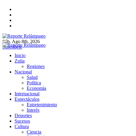
Ir
al
contenido
Sáb. Ago 8th, 2026
Reporte Relámpago
Claridad y rigor en cada noticia
Suscríbete
Reporte Relámpago
Claridad y rigor en cada noticia
Inicio
Zulia
Regiones
Nacional
Salud
Política
Economía
Internacional
Espectáculos
Entretenimiento
Interés
Deportes
Sucesos
Cultura
Ciencia