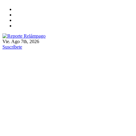
Ir
al
contenido
Vie. Ago 7th, 2026
Reporte Relámpago
Claridad y rigor en cada noticia
Suscríbete