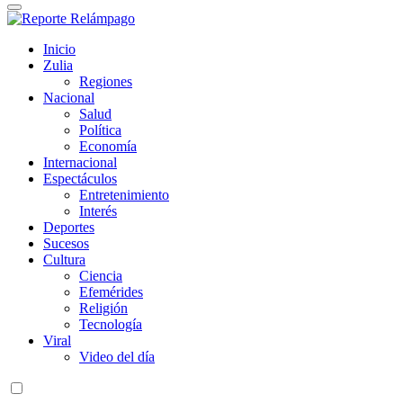
Reporte Relámpago
Claridad y rigor en cada noticia
Inicio
Zulia
Regiones
Nacional
Salud
Política
Economía
Internacional
Espectáculos
Entretenimiento
Interés
Deportes
Sucesos
Cultura
Ciencia
Efemérides
Religión
Tecnología
Viral
Video del día