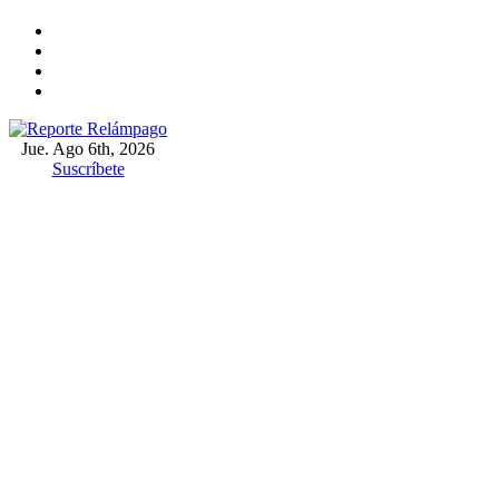
Ir
al
contenido
Jue. Ago 6th, 2026
Reporte Relámpago
Claridad y rigor en cada noticia
Suscríbete