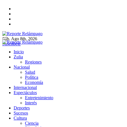
Ir
al
contenido
Sáb. Ago 8th, 2026
Reporte Relámpago
Claridad y rigor en cada noticia
Suscríbete
Reporte Relámpago
Claridad y rigor en cada noticia
Inicio
Zulia
Regiones
Nacional
Salud
Política
Economía
Internacional
Espectáculos
Entretenimiento
Interés
Deportes
Sucesos
Cultura
Ciencia