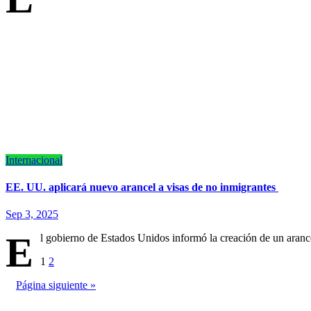
Internacional
EE. UU. aplicará nuevo arancel a visas de no inmigrantes
Sep 3, 2025
E
l gobierno de Estados Unidos informó la creación de un aran
Paginación
1
2
de
Página siguiente »
entradas