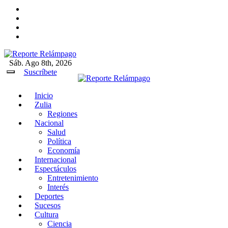
Ir
al
contenido
Sáb. Ago 8th, 2026
Reporte Relámpago
Claridad y rigor en cada noticia
Suscríbete
Inicio
Reporte Relámpago
Claridad y rigor en cada
Zulia
noticia
Regiones
Nacional
Salud
Política
Economía
Internacional
Espectáculos
Entretenimiento
Interés
Deportes
Sucesos
Cultura
Ciencia