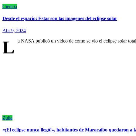
Ciencia
Desde el espacio: Estas son las imágenes del eclipse solar
Abr 9, 2024
L
a NASA publicó un video de cómo se vio el eclipse solar tota
Zulia
«¡El eclipse nunca llegó!», habitantes de Maracaibo quedaron a la