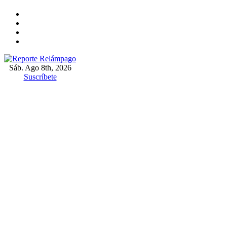
Ir
al
contenido
Sáb. Ago 8th, 2026
Reporte Relámpago
Claridad y rigor en cada noticia
Suscríbete