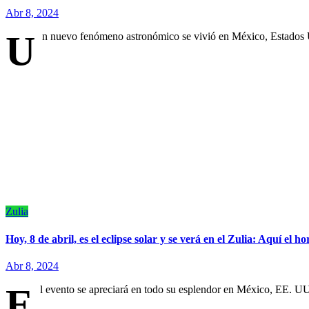
Abr 8, 2024
U
n nuevo fenómeno astronómico se vivió en México, Estados 
Zulia
Hoy, 8 de abril, es el eclipse solar y se verá en el Zulia: Aquí el ho
Abr 8, 2024
E
l evento se apreciará en todo su esplendor en México, EE. U