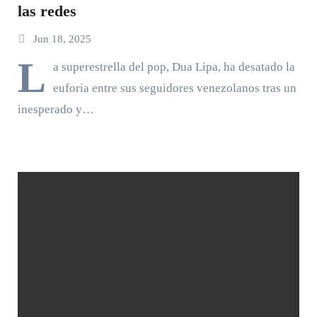
las redes
Jun 18, 2025
L
a superestrella del pop, Dua Lipa, ha desatado la
euforia entre sus seguidores venezolanos tras un
inesperado y…