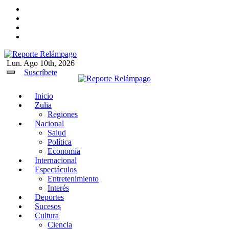
Ir
al
contenido
Lun. Ago 10th, 2026
Reporte Relámpago
Claridad y rigor en cada noticia
Suscríbete
Inicio
Reporte Relámpago
Claridad y rigor en cada
Zulia
noticia
Regiones
Nacional
Salud
Política
Economía
Internacional
Espectáculos
Entretenimiento
Interés
Deportes
Sucesos
Cultura
Ciencia