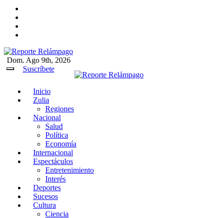
Ir
al
contenido
Dom. Ago 9th, 2026
Reporte Relámpago
Claridad y rigor en cada noticia
Suscríbete
Inicio
Reporte Relámpago
Claridad y rigor en cada
Zulia
noticia
Regiones
Nacional
Salud
Política
Economía
Internacional
Espectáculos
Entretenimiento
Interés
Deportes
Sucesos
Cultura
Ciencia