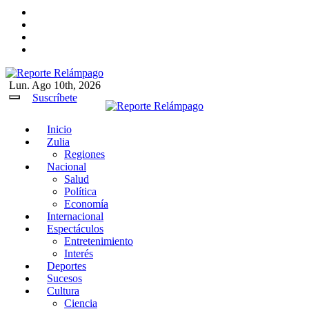
Ir
al
contenido
Lun. Ago 10th, 2026
Reporte Relámpago
Claridad y rigor en cada noticia
Suscríbete
Inicio
Reporte Relámpago
Claridad y rigor en cada
Zulia
noticia
Regiones
Nacional
Salud
Política
Economía
Internacional
Espectáculos
Entretenimiento
Interés
Deportes
Sucesos
Cultura
Ciencia