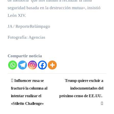
de memoria’ que nos llaman a rechazar la falsa
seguridad basada en la destrucción mutua», insistió
León XIV.
JA / ReporteRelámpago
Fotografía: Agencias
Compartir noticia
Navegación
Influencer rusa se
Trump quiere excluir a
de
fracturó la columna al
indocumentados del
intentar realizar el
próximo censo de EE.UU.
entradas
«Stiletto Challenge»